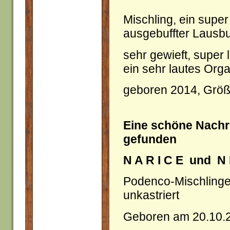
Mischling, ein supe
ausgebuffter Lausb
sehr gewieft, super l
ein sehr lautes Orga
geboren 2014, Größ
Eine schöne Nachri
gefunden
N A R I C E und N 
Podenco-Mischlinge
unkastriert
Geboren am 20.10.