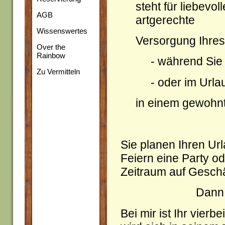
steht für liebevol
AGB
artgerechte
Wissenswertes
Versorgung Ihre
Over the
Rainbow
- während Sie 
Zu Vermitteln
- oder im Urla
in einem gewohnt
Sie planen Ihren U
Feiern eine Party o
Zeitraum auf Geschä
Dann 
Bei mir ist Ihr vie